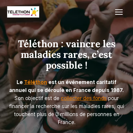
Aller
au
contenu
Téléthon : vaincre les
maladies rares, c’est
possible !
Le
Téléthon
est un événement caritatif
annuel qui se déroule en France depuis 1987.
Son objectif est de
collecter des fonds
pour
financer la recherche sur les maladies rares, qui
touchent plus de 3 millions de personnes en
France.