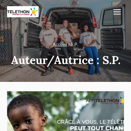
Aller
au
contenu
Accueil
/
S.P.
Auteur/autrice : S.P.