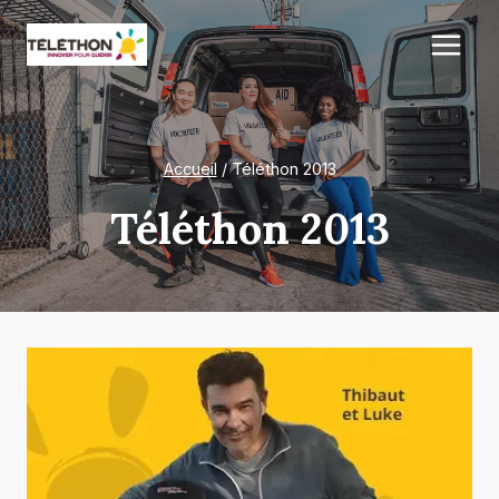
Aller
au
contenu
Accueil
/
Téléthon 2013
Téléthon 2013