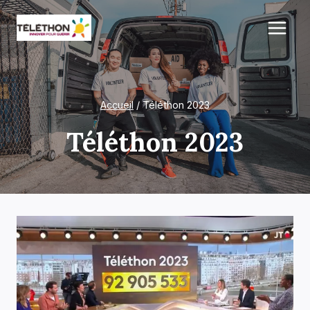
Aller
au
contenu
Accueil
/
Téléthon 2023
Téléthon 2023